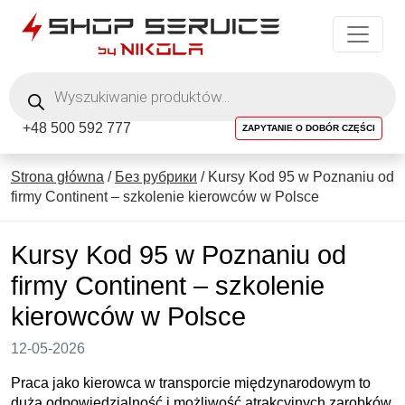
Wyszukiwarka
produktów
+48 500 592 777
ZAPYTANIE O DOBÓR CZĘŚCI
Strona główna
/
Без рубрики
/
Kursy Kod 95 w Poznaniu od
firmy Continent – szkolenie kierowców w Polsce
Kursy Kod 95 w Poznaniu od
firmy Continent – szkolenie
kierowców w Polsce
12-05-2026
Praca jako kierowca w transporcie międzynarodowym to
duża odpowiedzialność i możliwość atrakcyjnych zarobków.