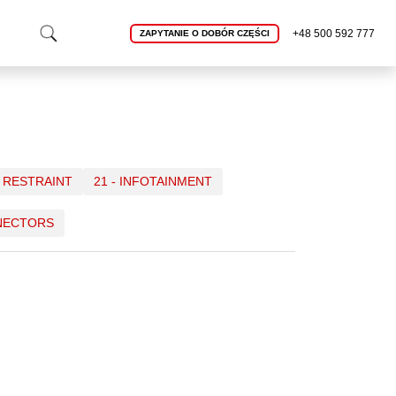
+48 500 592 777
ZAPYTANIE O DOBÓR CZĘŚCI
D RESTRAINT
21 - INFOTAINMENT
NNECTORS