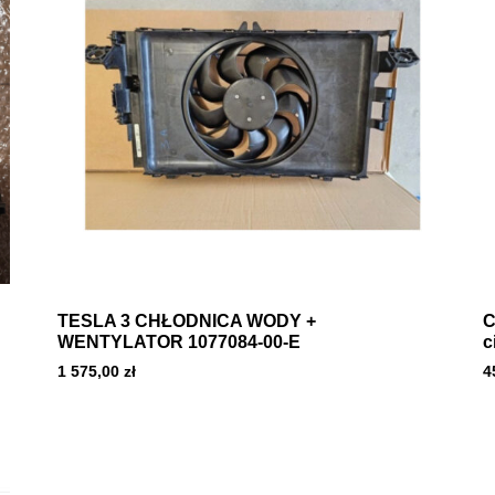
TESLA 3 CHŁODNICA WODY +
C
WENTYLATOR 1077084-00-E
c
1 575,00
zł
4