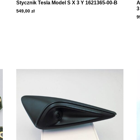
Stycznik Tesla Model S X 3 Y 1621365-00-B
A
3
549,00
zł
9