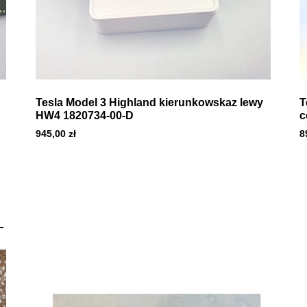
Tesla Model 3 Highland kierunkowskaz lewy
T
HW4 1820734-00-D
c
945,00
zł
8
T